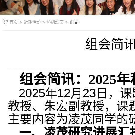
首页
>
近期活动
>
科研动态
>
正文
组会简讯
组会简讯：
2025
年
2025年12月23
教授、朱宏副教授，课
主要内容为凌茂同学的
一、
研究进展汇
凌茂